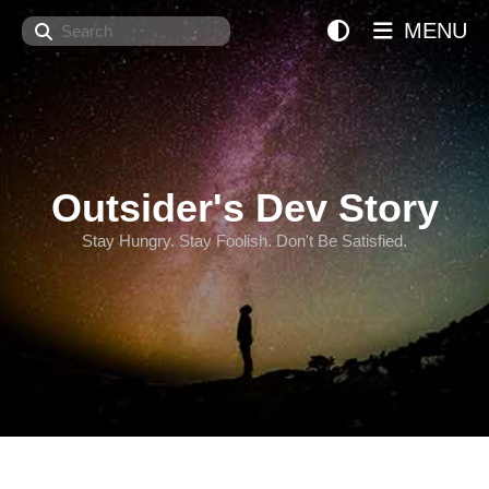
Search
MENU
Outsider's Dev Story
Stay Hungry. Stay Foolish. Don't Be Satisfied.