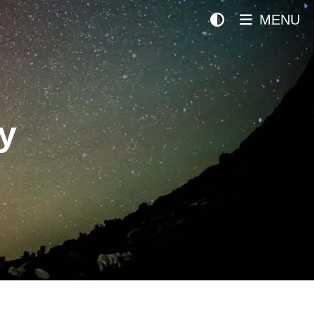
MENU
y