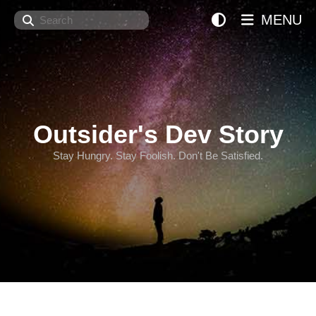
Search
MENU
Outsider's Dev Story
Stay Hungry. Stay Foolish. Don't Be Satisfied.