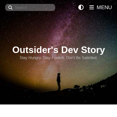
Search
MENU
Outsider's Dev Story
Stay Hungry. Stay Foolish. Don't Be Satisfied.