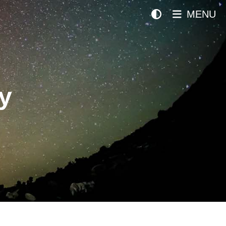
MENU
y