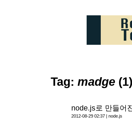
Tag:
madge
(1
node.js로 만들
2012-08-29 02:37 |
node.js