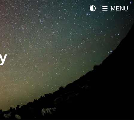
MENU
y