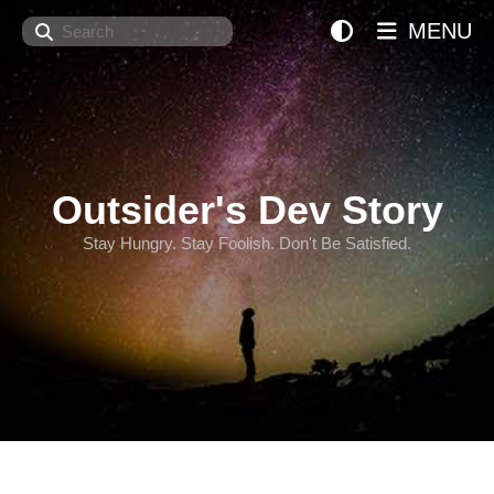
Search
MENU
Outsider's Dev Story
Stay Hungry. Stay Foolish. Don't Be Satisfied.