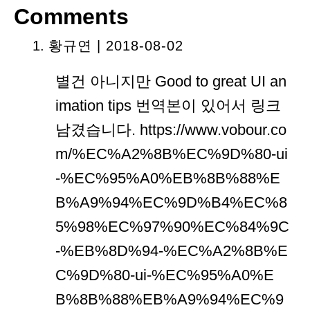
Comments
황규연 | 2018-08-02
별건 아니지만 Good to great UI an
imation tips 번역본이 있어서 링크
남겼습니다. https://www.vobour.co
m/%EC%A2%8B%EC%9D%80-ui
-%EC%95%A0%EB%8B%88%E
B%A9%94%EC%9D%B4%EC%8
5%98%EC%97%90%EC%84%9C
-%EB%8D%94-%EC%A2%8B%E
C%9D%80-ui-%EC%95%A0%E
B%8B%88%EB%A9%94%EC%9