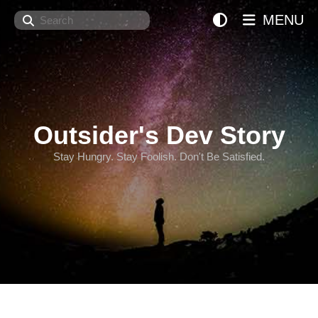
Search
MENU
Outsider's Dev Story
Stay Hungry. Stay Foolish. Don't Be Satisfied.