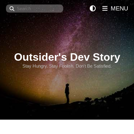
Search
MENU
Outsider's Dev Story
Stay Hungry. Stay Foolish. Don't Be Satisfied.