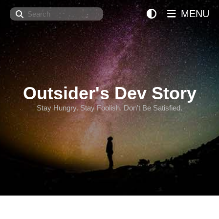
Search
MENU
Outsider's Dev Story
Stay Hungry. Stay Foolish. Don't Be Satisfied.