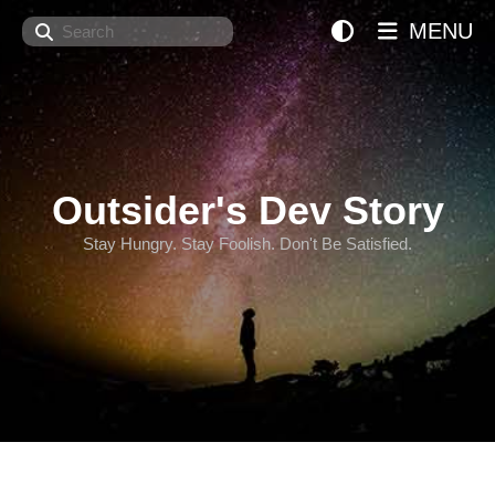
Search
MENU
Outsider's Dev Story
Stay Hungry. Stay Foolish. Don't Be Satisfied.