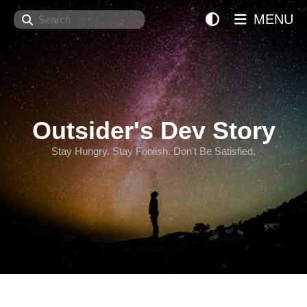
Search
MENU
Outsider's Dev Story
Stay Hungry. Stay Foolish. Don't Be Satisfied.