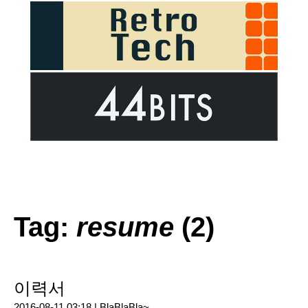
Tag:
resume
(2)
이력서
2016-08-11 03:18 |
BlaBlaBla~