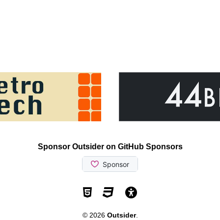
Sponsor Outsider on GitHub Sponsors
Valid HTML5
Valid CSS
WCAG 2.1 AA t
© 2026
Outsider
.