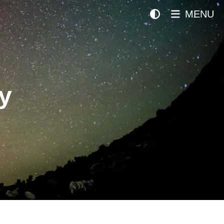
MENU
y