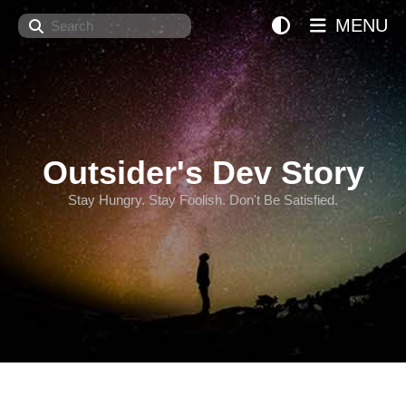
Search
MENU
Outsider's Dev Story
Stay Hungry. Stay Foolish. Don't Be Satisfied.