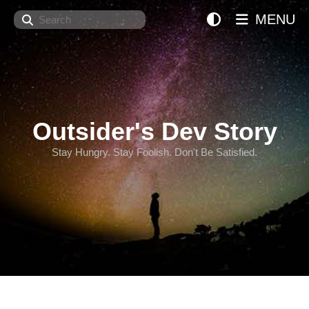
Search
MENU
Outsider's Dev Story
Stay Hungry. Stay Foolish. Don't Be Satisfied.