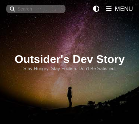
Search
MENU
Outsider's Dev Story
Stay Hungry. Stay Foolish. Don't Be Satisfied.