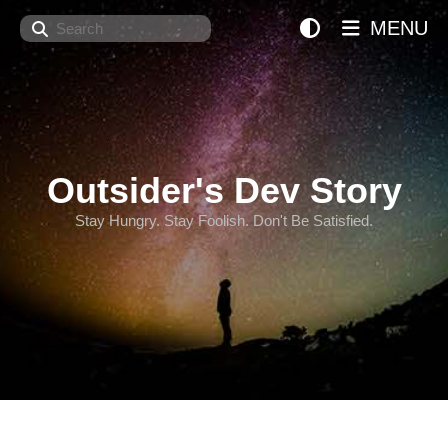
Search
MENU
Outsider's Dev Story
Stay Hungry. Stay Foolish. Don't Be Satisfied.