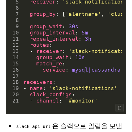
 5
receiver
:
'slack-notifications'
 6
 7
group_by
:
[
'alertname'
,
'cluste
 8
 9
group_wait
:
30s
10
group_interval
:
5m
11
repeat_interval
:
3h
12
routes
:
13
- 
receiver
:
'slack-notification
14
group_wait
:
10s
15
match_re
:
16
service
:
mysql|cassandra
17
18
receivers
:
19
- 
name
:
'slack-notifications'
20
slack_configs
:
21
- 
channel
:
'#monitor'
은 슬랙으로 알림을 보낼
slack_api_url