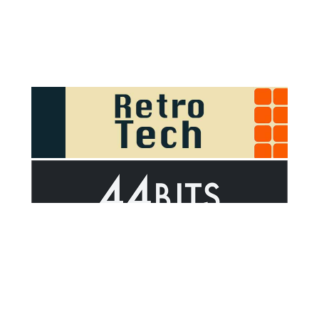
Sponsor Outsider on GitHub Sponsors