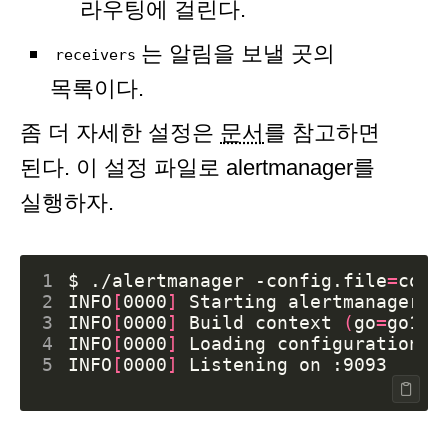
라우팅에 걸린다.
는 알림을 보낼 곳의
receivers
목록이다.
좀 더 자세한 설정은
문서
를 참고하면
된다. 이 설정 파일로 alertmanager를
실행하자.
1
$ ./alertmanager -config.file
=
2
INFO
[
0000
]
 Starting alertmanager 
(
3
INFO
[
0000
]
 Build context 
(
go
=
go1.7
4
INFO
[
0000
]
 Loading configuration f
5
INFO
[
0000
]
 Listening on :9093     