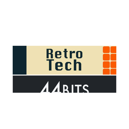
Sponsor Outsider on GitHub Sponsors