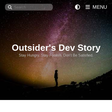
Search
MENU
Outsider's Dev Story
Stay Hungry. Stay Foolish. Don't Be Satisfied.