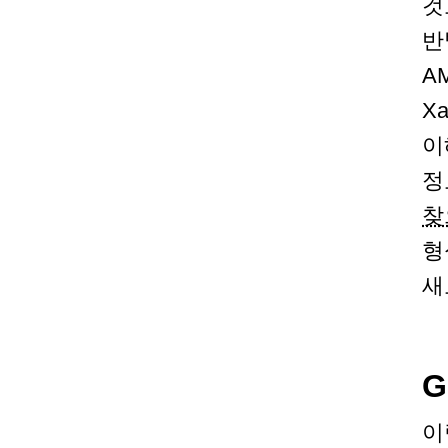
것
반
A
X
이
정
찾
형
새
G
이