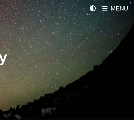
MENU
y