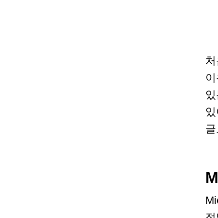
처
이
있
있
글
M
M
정