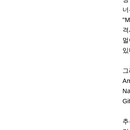
너
"M
격
멀
있
그
A
N
G
추