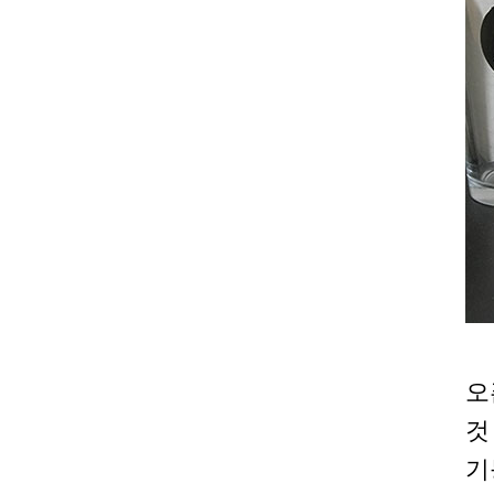
오
것
기