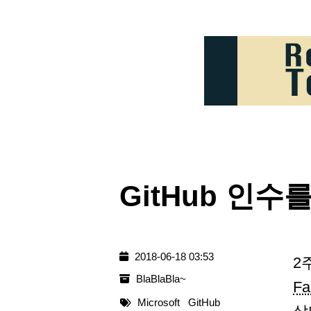
GitHub 인수
2018-06-18 03:53
2
BlaBlaBla~
F
Microsoft
GitHub