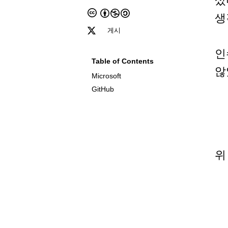
샀
생
게시
인
Table of Contents
않
Microsoft
GitHub
위