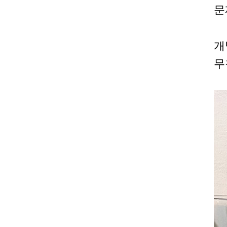
문
개
무