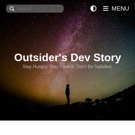
Search
MENU
Outsider's Dev Story
Stay Hungry. Stay Foolish. Don't Be Satisfied.