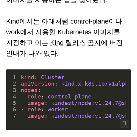
Kind에서는 아래처럼 control-plane이나
work에서 사용할 Kubernetes 이미지를
지정하고 이는
Kind 릴리스 공지
에 버전
안내가 나와 있다.
1
kind
:
Cluster
2
apiVersion
:
kind.x-k8s.io/v1alpha4
3
nodes
:
4
- 
role
:
control-plane
5
image
:
kindest/node:v1.24.7@sha2
6
- 
role
:
worker
7
image
:
kindest/node:v1.24.7@sha2