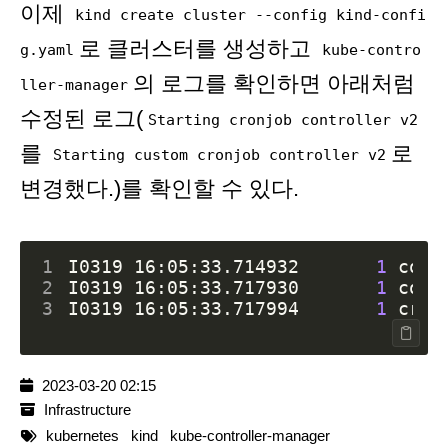
이제
kind create cluster --config kind-confi
로 클러스터를 생성하고
g.yaml
kube-contro
의 로그를 확인하면 아래처럼
ller-manager
수정된 로그(
Starting cronjob controller v2
를
로
Starting custom cronjob controller v2
변경했다.)를 확인할 수 있다.
1
I0319 16:05:33.714932       
1
 cont
2
I0319 16:05:33.717930       
1
 cont
3
I0319 16:05:33.717994       
1
 cron
2023-03-20 02:15
Infrastructure
kubernetes
kind
kube-controller-manager