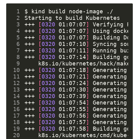
 1
 2
 3
+++ 
[
0320
 01:07:07
]
 4
+++ 
[
0320
 01:07:07
]
 5
+++ 
[
0320
 01:07:07
]
 6
+++ 
[
0320
 01:07:10
]
 7
+++ 
[
0320
 01:07:11
]
 8
+++ 
[
0320
 01:07:14
]
 Building go t
 9
    k8s.io/kubernetes/hack/make-r
10
+++ 
[
0320
 01:07:18
]
 Generating pr
11
+++ 
[
0320
 01:07:21
]
 Generating de
12
+++ 
[
0320
 01:07:24
]
 Generating de
13
+++ 
[
0320
 01:07:30
]
 Generating co
14
+++ 
[
0320
 01:07:39
]
 Generating op
15
+++ 
[
0320
 01:07:54
]
 Generating op
16
+++ 
[
0320
 01:07:55
]
 Generating op
17
+++ 
[
0320
 01:07:56
]
 Generating op
18
+++ 
[
0320
 01:07:57
]
 Generating op
19
+++ 
[
0320
 01:07:58
]
 Building go t
20
    k8s.io/kubernetes/cmd/kube-ap