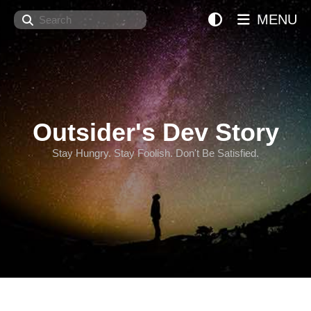
Search
MENU
Outsider's Dev Story
Stay Hungry. Stay Foolish. Don't Be Satisfied.