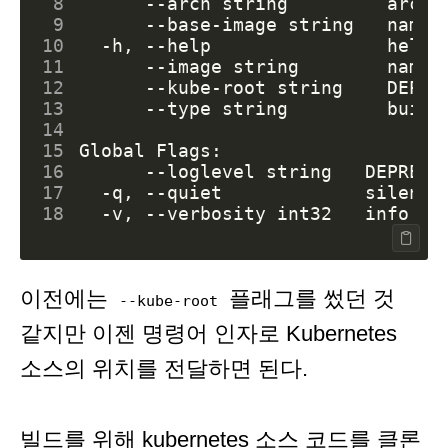
 8
      --arch string         archi
 9
      --base-image string   name:
10
  -h, --help                
help
11
      --image string        name:
12
      --kube-root string    DEPRE
13
      --type string         build
14
15
16
17
18
이전에는
플래그를 썼던 것
--kube-root
같지만 이젠 명령어 인자로 Kubernetes
소스의 위치를 전달하면 된다.
빌드를 위해
kubernetes 소스 코드
를 클론