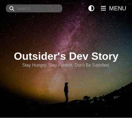
Search
MENU
Outsider's Dev Story
Stay Hungry. Stay Foolish. Don't Be Satisfied.