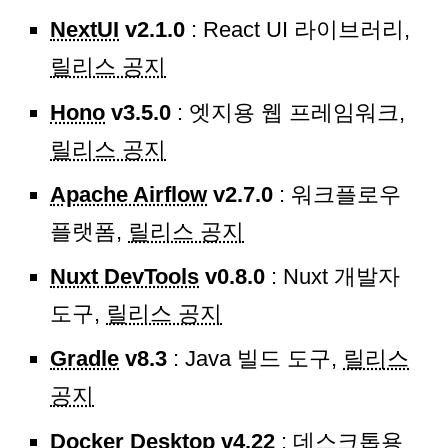
NextUI
v2.1.0
: React UI 라이브러리,
릴리스 공지
Hono
v3.5.0
: 엣지용 웹 프레임워크,
릴리스 공지
Apache Airflow
v2.7.0
: 워크플로우
플랫폼,
릴리스 공지
Nuxt DevTools
v0.8.0
: Nuxt 개발자
도구,
릴리스 공지
Gradle
v8.3
: Java 빌드 도구,
릴리스
공지
Docker Desktop
v4.22
: 데스크톱용