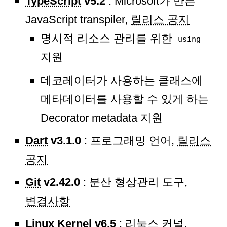
TypeScript
v5.2
: Microsoft가 만든
JavaScript transpiler,
릴리스 공지
명시적 리소스 관리를 위한
using
지원
데코레이터가 사용하는 클래스에
메타데이터를 사용할 수 있게 하는
Decorator metadata 지원
Dart
v3.1.0
: 프로그래밍 언어,
릴리스
공지
Git
v2.42.0
: 분산 형상관리 도구,
변경사항
Linux Kernel
v6.5
: 리눅스 커널,