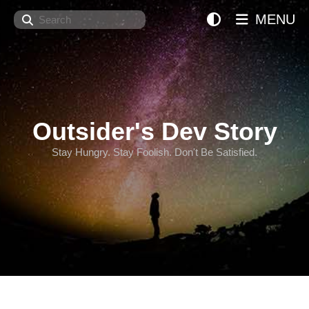
Search
MENU
Outsider's Dev Story
Stay Hungry. Stay Foolish. Don't Be Satisfied.