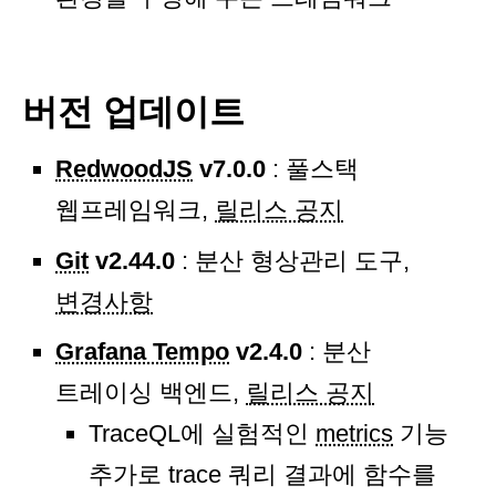
버전 업데이트
RedwoodJS
v7.0.0
: 풀스택
웹프레임워크,
릴리스 공지
Git
v2.44.0
: 분산 형상관리 도구,
변경사항
Grafana Tempo
v2.4.0
: 분산
트레이싱 백엔드,
릴리스 공지
TraceQL에 실험적인
metrics
기능
추가로 trace 쿼리 결과에 함수를