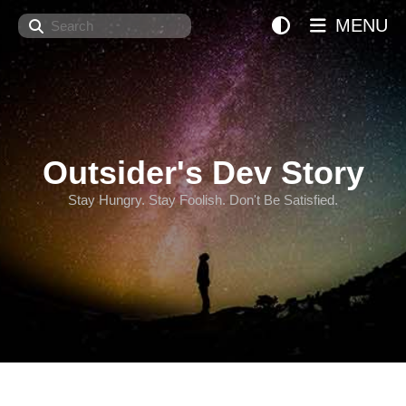
Search
MENU
Outsider's Dev Story
Stay Hungry. Stay Foolish. Don't Be Satisfied.