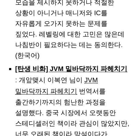
모습을 제시하지 못하거나 적절한
상황이 아니거나 매니저와 IC를
자유롭게 오가지 못하는 문제를
짚었다. 레벨링에 대한 고민은 많은데
나침반이 필요하다는 데는 동의한다.
(한국어)
[탄생 비화] JVM 밑바닥까지 파헤치기
: 개앞맺시 이복연 님이
JVM
밑바닥까지 파헤치기
번역서를
출간하기까지의 험난한 과정을
설명했다. 중국 시장에서 오랫동안
스테디셀러인 책이라 관심이 많았지만,
너무 오래된 책이라 망설이다가