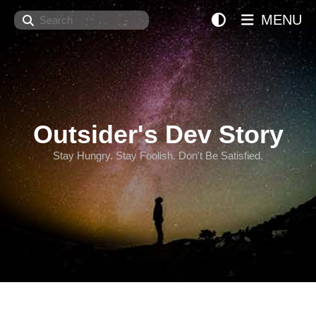
Search
MENU
Outsider's Dev Story
Stay Hungry. Stay Foolish. Don't Be Satisfied.