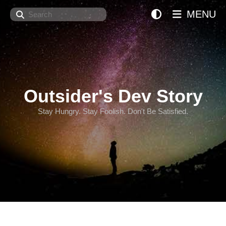
Search
MENU
Outsider's Dev Story
Stay Hungry. Stay Foolish. Don't Be Satisfied.