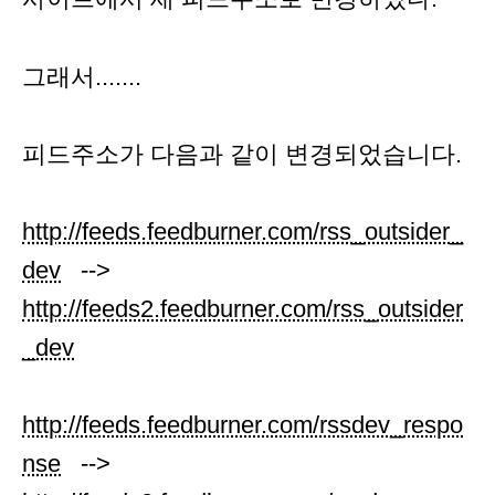
그래서.......
피드주소가 다음과 같이 변경되었습니다.
http://feeds.feedburner.com/rss_outsider_
dev
-->
http://feeds2.feedburner.com/rss_outsider
_dev
http://feeds.feedburner.com/rssdev_respo
nse
-->