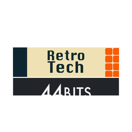
Sponsor Outsider on GitHub Sponsors