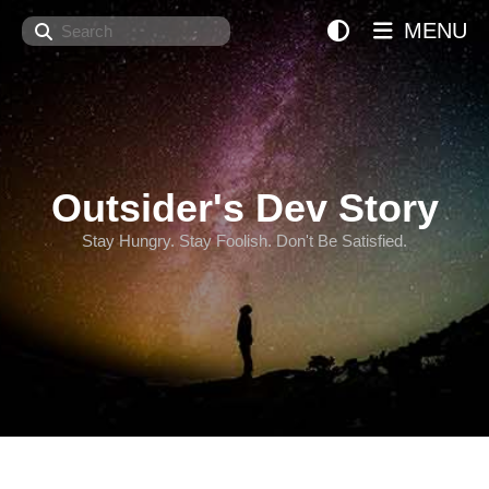
Search
MENU
Outsider's Dev Story
Stay Hungry. Stay Foolish. Don't Be Satisfied.