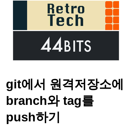
git에서 원격저장소에
branch와 tag를
push하기