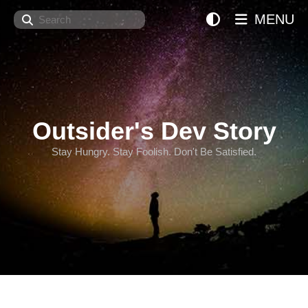
Search
MENU
Outsider's Dev Story
Stay Hungry. Stay Foolish. Don't Be Satisfied.