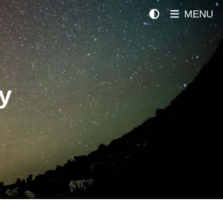
MENU
y