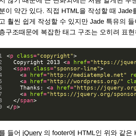
지 않기 때문에 큰 변화외에는 처음 알게된 부
분이 약간 있다. 직접 HTML을 작성할 때 Ja
고 훨씬 쉽게 작성할 수 있지만 Jade 특유의
층구조때문에 복잡한 태그 구조는 오히려 표현하
1
<
p
class
=
"copyright"
>
2
  Copyright 2013 
<
a
href
=
"https://jque
3
<
span
class
=
"sponsor-line"
>
4
<
a
href
=
"http://mediatemple.net"
r
5
<
a
href
=
"http://wordpress.org/"
cl
6
    Thanks: 
<
a
href
=
"https://jquery.or
7
<
a
href
=
"https://jquery.org/sponso
8
</
span
>
9
</
p
>
를 들어
jQuery
의 footer에 HTML인 위와 같은