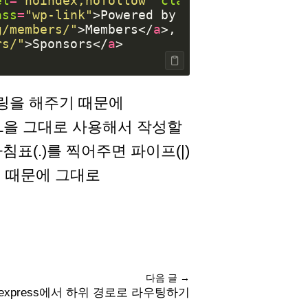
el
=
"noindex,nofollow"
class
=
"mt-link"
>
Web
ass
=
"wp-link"
>
Powered by WordPress
</
a
>
g/members/"
>
Members
</
a
>
rs/"
>
Sponsors
</
a
>
더링을 해주기 때문에
L을 그대로 사용해서 작성할
표(.)를 찍어주면 파이프(|)
기 때문에 그대로
다음 글 →
express에서 하위 경로로 라우팅하기