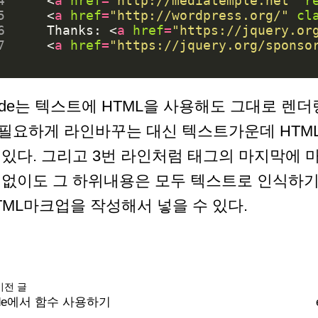
4
<
a
href
=
"http://mediatemple.net"
r
5
<
a
href
=
"http://wordpress.org/"
cl
6
    Thanks: 
<
a
href
=
"https://jquery.or
7
<
a
href
=
"https://jquery.org/sponso
ade는 텍스트에 HTML을 사용해도 그대로 렌
필요하게 라인바꾸는 대신 텍스트가운데 HTM
 있다. 그리고 3번 라인처럼 태그의 마지막에 마침
 없이도 그 하위내용은 모두 텍스트로 인식하
TML마크업을 작성해서 넣을 수 있다.
이전 글
de에서 함수 사용하기