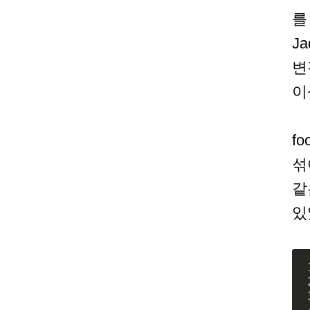
를
J
변
이
f
섞
같
있