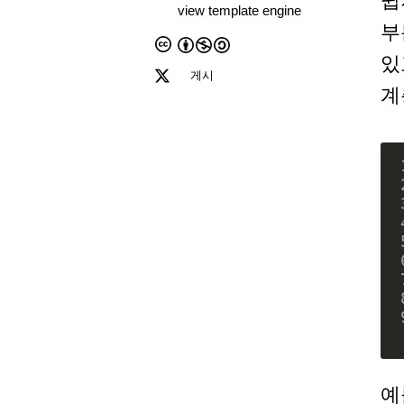
쉽
view template engine
부
있
게시
계
예