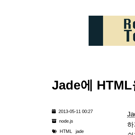
Jade에 HT
2013-05-11 00:27
Ja
node.js
하
HTML
jade