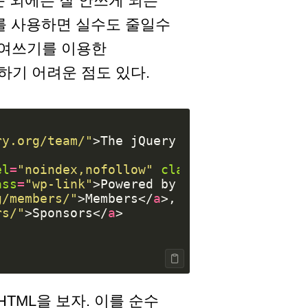
분 외에는 잘 안쓰게 되는
de를 사용하면 실수도 줄일수
 들여쓰기를 이용한
기 어려운 점도 있다.
ry.org/team/"
>
The jQuery Foundation
</
a
>
.
<
el
=
"noindex,nofollow"
class
=
"mt-link"
>
Web
ass
=
"wp-link"
>
Powered by WordPress
</
a
>
g/members/"
>
Members
</
a
>
rs/"
>
Sponsors
</
a
>
 HTML을 보자. 이를 순수