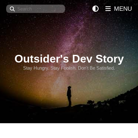
Search
MENU
Outsider's Dev Story
Stay Hungry. Stay Foolish. Don't Be Satisfied.