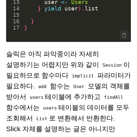
13
user
<-
Users
14
}
yield
user
).
list
15
16
}
17
}
슬릭은 아직 파악중이라 자세히
설명하기는 어렵지만 위와 같이
이
Session
필요하므로 함수마다
파라미터가
implicit
필요하다.
함수는
모델의 객체를
add
User
받아서
테이블에 추가하고
users
findAll
함수에서는
테이블의 데이터를 모두
users
조회해서
로 변환해서 반환한다.
List
Slick 자체를 설명하는 글은 아니지만