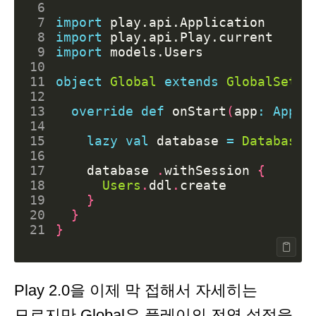
 6
 7
import
play.api.Application
 8
import
play.api.Play.current
 9
import
models.Users
10
11
object
Global
extends
GlobalSetti
12
13
override
def
onStart
(
app
:
Appli
14
15
lazy
val
database
=
Database
.
16
17
database
.
withSession
{
18
Users
.
ddl
.
create
19
}
20
}
21
}
Play 2.0을 이제 막 접해서 자세히는
모르지만 Global은 플레이의 전역 설정을