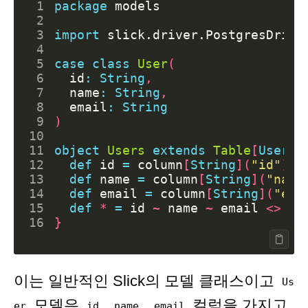
 1
package
models
 2
 3
import
slick.driver.PostgresDrive
 4
 5
case
class
User
(
 6
id
:
String
,
 7
name
:
String
,
 8
email
:
String
 9
)
10
11
object
Users
extends
Table
[
User
](
12
def
id
=
column
[
String
](
"id"
)
13
def
name
=
column
[
String
](
"name
14
def
email
=
column
[
String
](
"ema
15
def
*
=
id
~
name
~
email
<>
(
U
16
}
이는 일반적인 Slick의 모델 클래스이고
Us
모델은
,
,
컬럼을 가지고
er
id
name
email