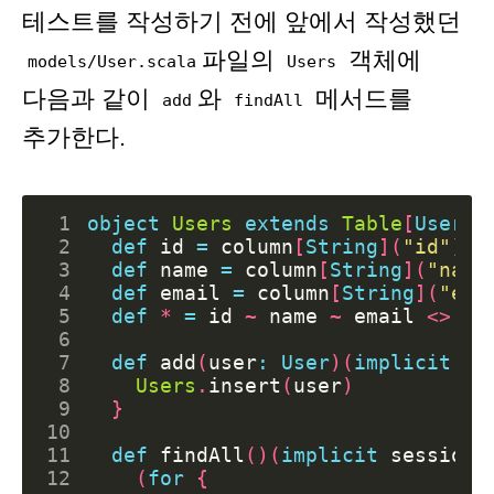
테스트를 작성하기 전에 앞에서 작성했던
파일의
객체에
models/User.scala
Users
다음과 같이
와
메서드를
add
findAll
추가한다.
 1
object
Users
extends
Table
[
User
](
 2
def
id
=
column
[
String
](
"id"
)
 3
def
name
=
column
[
String
](
"name
 4
def
email
=
column
[
String
](
"ema
 5
def
*
=
id
~
name
~
email
<>
(
U
 6
 7
def
add
(
user
:
User
)(
implicit
se
 8
Users
.
insert
(
user
)
 9
}
10
11
def
findAll
()(
implicit
session
:
12
(
for
{