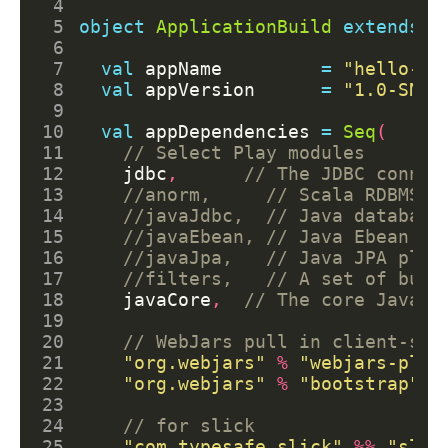
 4
 5
object
ApplicationBuild
extends
B
 6
 7
val
appName
=
"hello-pl
 8
val
appVersion
=
"1.0-SNAP
 9
10
val
appDependencies
=
Seq
(
11
12
jdbc
,
13
14
15
16
17
18
javaCore
,
19
20
21
"org.webjars"
%
"webjars-play
22
"org.webjars"
%
"bootstrap"
%
23
24
25
"com.typesafe.slick"
%%
"slic