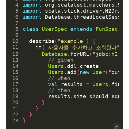
 4
import
org.scalatest.matchers.Sho
 5
import
scala.slick.driver.H2Drive
 6
import
Database.threadLocalSessio
 7
 8
class
UserSpec
extends
FunSpec
wi
 9
10
describe
(
"example"
)
{
11
it
(
"사용자를 추가하고 조회한다"
)
12
Database
.
forURL
(
"jdbc:h2:me
13
14
Users
.
ddl
.
create
15
Users
.
add
(
new
User
(
"outsi
16
17
val
results
=
Users
.
findA
18
19
results
.
size
should
equal
20
}
21
}
22
}
23
}