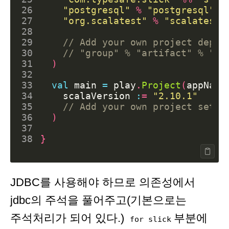
26
"postgresql"
%
"postgresql"
%
27
"org.scalatest"
%
"scalatest_
28
29
30
31
)
32
33
val
main
=
play
.
Project
(
appName
34
scalaVersion
:
=
"2.10.1"
35
36
)
37
38
}
JDBC를 사용해야 하므로 의존성에서
jdbc의 주석을 풀어주고(기본으로는
주석처리가 되어 있다.)
부분에
for slick