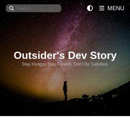
Search
MENU
Outsider's Dev Story
Stay Hungry. Stay Foolish. Don't Be Satisfied.