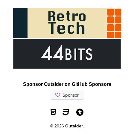
Sponsor Outsider on GitHub Sponsors
Valid HTML5
Valid CSS
WCAG 2.1 AA t
© 2026
Outsider
.