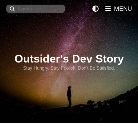
Search
MENU
Outsider's Dev Story
Stay Hungry. Stay Foolish. Don't Be Satisfied.