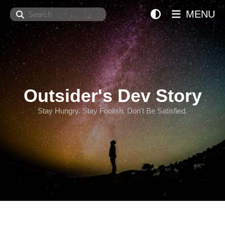
Search
MENU
Outsider's Dev Story
Stay Hungry. Stay Foolish. Don't Be Satisfied.