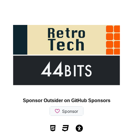
Sponsor Outsider on GitHub Sponsors
Valid HTML5
Valid CSS
WCAG 2.1 AA t