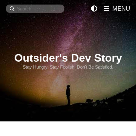
Search
MENU
Outsider's Dev Story
Stay Hungry. Stay Foolish. Don't Be Satisfied.