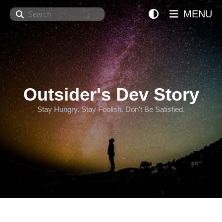
Search
MENU
Outsider's Dev Story
Stay Hungry. Stay Foolish. Don't Be Satisfied.