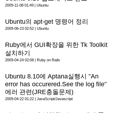
2009-11-08 01:49 |
Ubuntu
Ubuntu의 apt-get 명령어 정리
2009-06-23 02:52 |
Ubuntu
Ruby에서 GUI확장을 위한 Tk Toolkit
설치하기
2009-04-24 02:08 |
Ruby on Rails
Ubuntu 8.10에 Aptana실행시 "An
error has occurered.See the log file"
에러 관련(JRE충돌문제)
2009-04-22 01:22 |
JavaScript/Javascript