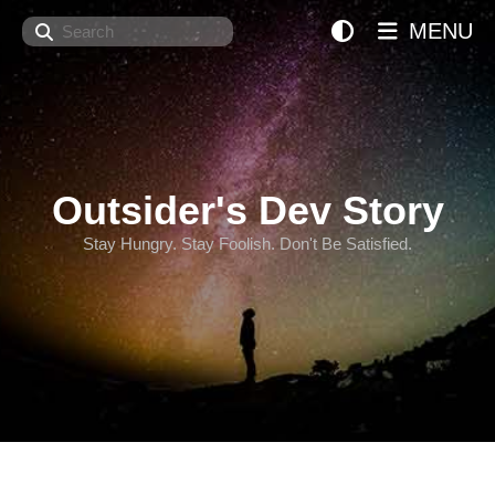
Search
MENU
Outsider's Dev Story
Stay Hungry. Stay Foolish. Don't Be Satisfied.