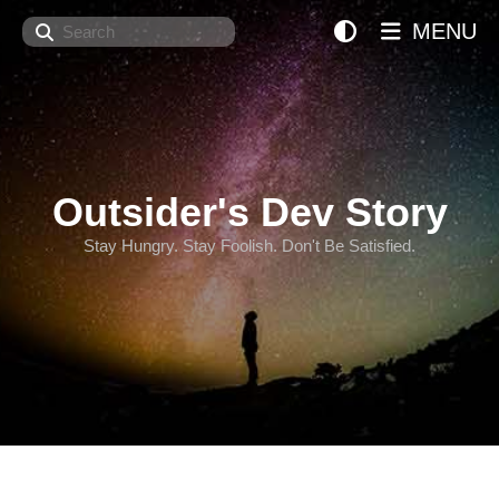
Search
MENU
Outsider's Dev Story
Stay Hungry. Stay Foolish. Don't Be Satisfied.