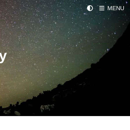
MENU
y