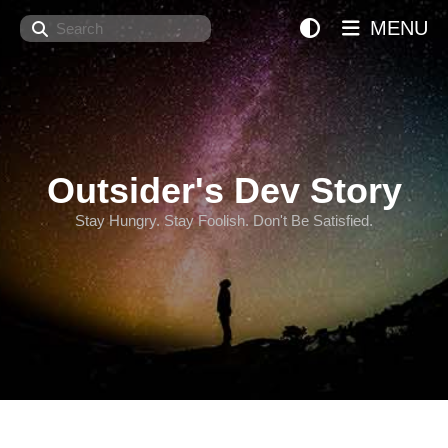
Search
MENU
Outsider's Dev Story
Stay Hungry. Stay Foolish. Don't Be Satisfied.