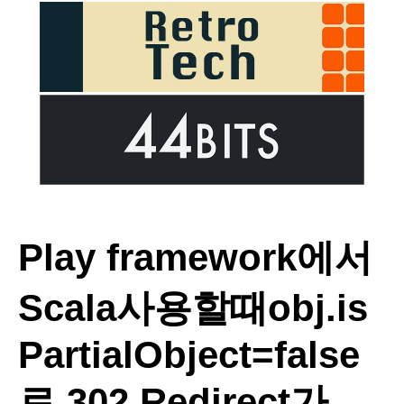
Play framework에서
Scala사용할때obj.is
PartialObject=false
로 302 Redirect가