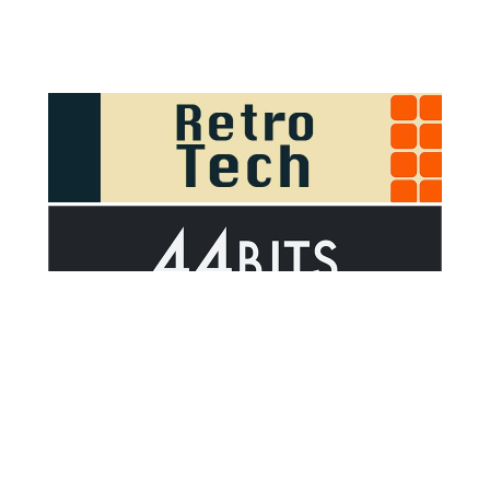
Sponsor Outsider on GitHub Sponsors
Valid HTML5
Valid CSS
WCAG 2.1 AA t