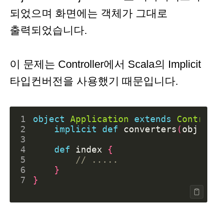
되었으며 화면에는 객체가 그대로
출력되었습니다.
이 문제는 Controller에서 Scala의 Implicit
타입컨버전을 사용했기 때문입니다.
1
object
Application
extends
Control
2
implicit
def
converters
(
obj
:
DB
3
4
def
index
{
5
6
}
7
}