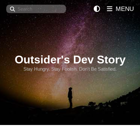
Search
MENU
Outsider's Dev Story
Stay Hungry. Stay Foolish. Don't Be Satisfied.