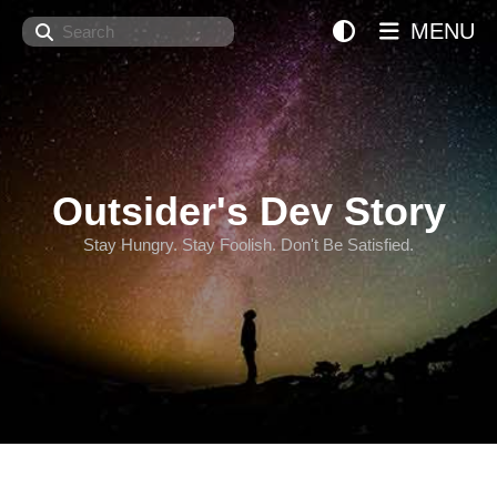
Search
MENU
Outsider's Dev Story
Stay Hungry. Stay Foolish. Don't Be Satisfied.