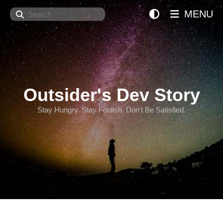
Search
MENU
Outsider's Dev Story
Stay Hungry. Stay Foolish. Don't Be Satisfied.