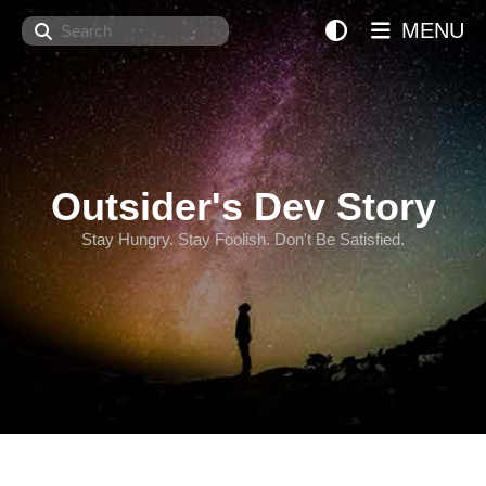
Search
MENU
Outsider's Dev Story
Stay Hungry. Stay Foolish. Don't Be Satisfied.