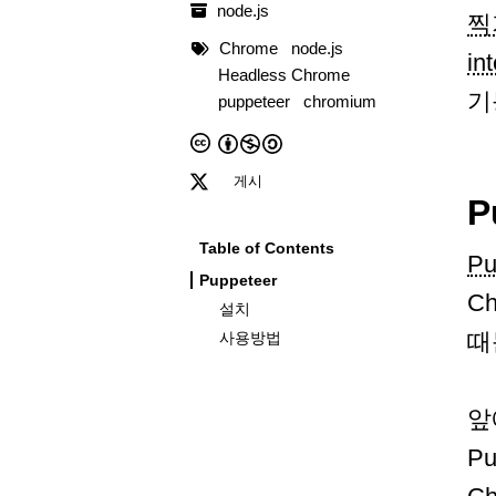
node.js
찍
Chrome
node.js
in
Headless Chrome
기
puppeteer
chromium
게시
P
Table of Contents
Pu
Puppeteer
C
설치
때
사용방법
앞
P