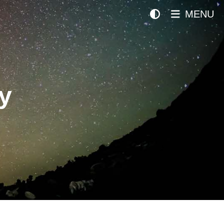
MENU
y