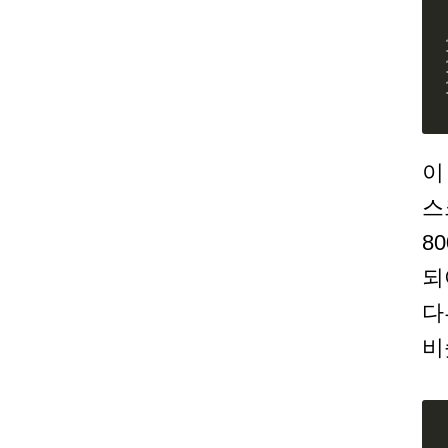
이
스
8
되
다
비