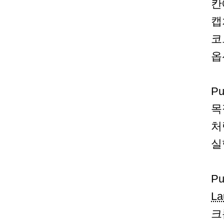
칸
캡
코
옵
P
목
처
실
P
La
크