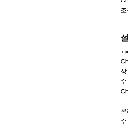
C
조
np
C
상
수
C
온
수