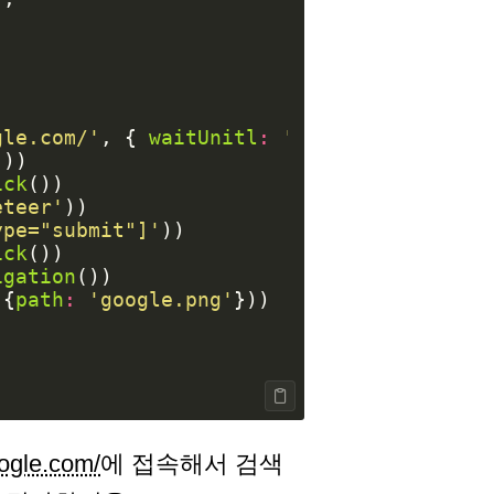
gle.com/'
,
{
waitUnitl
:
'networkidle'
})
'
))
ick
())
eteer'
))
ype="submit"]'
))
ick
())
igation
())
({
path
:
'google.png'
}))
oogle.com/
에 접속해서 검색