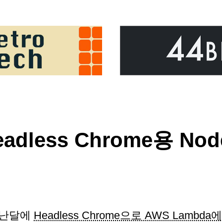
eadless Chrome용 Node
난달에
Headless Chrome으로 AWS Lam