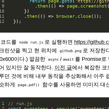
 8
return
page
.
goto
(
'https://git
 9
.
then
(()
=>
page
.
screenshot
10
})
11
.
then
(()
=>
browser
.
close
());
12
});
 코드를
로 실행하면
https://github.
node run.js
크린샷을 찍고 현 위치에
로 저장한다
github.png
00x600이다.) 깔끔한
/
를 Promise
async
await
어 있지만 잘 동작한다.
이전 글
에서 복잡한 코드로
루던 것에 비해 내부 동작을 추상화해서 아주 쉽
슷하게
함수를 사용하면 이미지 대신 
page.pdf()
 1
 2
const
puppeteer
=
require
(
'puppeteer'