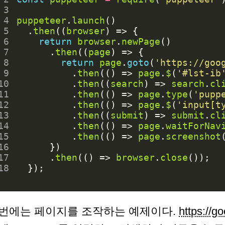
 3
 4
puppeteer
.
launch
()
 5
.
then
((
browser
)
=>
{
 6
return
browser
.
newPage
()
 7
.
then
((
page
)
=>
{
 8
return
page
.
goto
(
'https://goo
 9
.
then
(()
=>
page
.
$
(
'#lst-ib
10
.
then
((
search
)
=>
search
.
cl
11
.
then
(()
=>
page
.
type
(
'pupp
12
.
then
(()
=>
page
.
$
(
'input[t
13
.
then
((
submit
)
=>
submit
.
cl
14
.
then
(()
=>
page
.
waitForNav
15
.
then
(()
=>
page
.
screenshot
16
})
17
.
then
(()
=>
browser
.
close
());
18
});
번에는 페이지를 조작하는 예제이다.
https://g