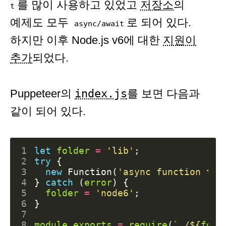
를 많이 사용하고 있었고
저장소
의
t
예제도 모두
로 되어 있다.
async/await
하지만 이후 Node.js v6에 대한
지원이
추가
되었다.
Puppeteer의
index.js
를 보면 다음과
같이 되어 있다.
1
let
folder
=
'lib'
;
2
try
{
3
new
Function
(
'async function tes
4
}
catch
(
error
)
{
5
folder
=
'node6'
;
6
}
7
8
module
.
exports
=
require
(
`./
${
fold