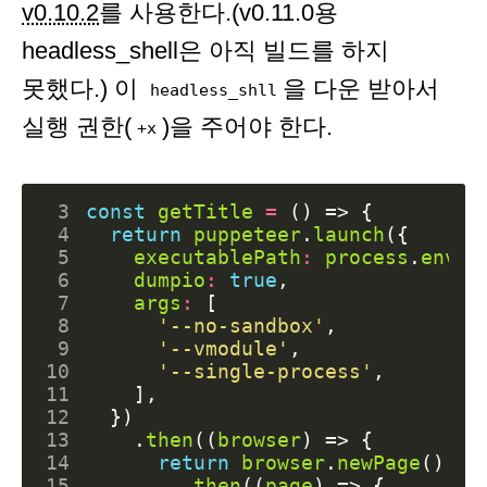
v0.10.2
를 사용한다.(v0.11.0용
headless_shell은 아직 빌드를 하지
못했다.) 이
을 다운 받아서
headless_shll
실행 권한(
)을 주어야 한다.
+x
 3
const
getTitle
=
()
=>
{
 4
return
puppeteer
.
launch
({
 5
executablePath
:
process
.
env
.
C
 6
dumpio
:
true
,
 7
args
:
[
 8
'--no-sandbox'
,
 9
'--vmodule'
,
10
'--single-process'
,
11
],
12
})
13
.
then
((
browser
)
=>
{
14
return
browser
.
newPage
()
15
.
then
((
page
)
=>
{