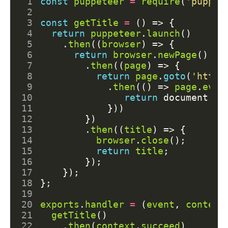
 1
const
puppeteer
=
require
(
'puppet
 2
 3
const
getTitle
=
()
=>
{
 4
return
puppeteer
.
launch
()
 5
.
then
((
browser
)
=>
{
 6
return
browser
.
newPage
()
 7
.
then
((
page
)
=>
{
 8
return
page
.
goto
(
'https
 9
.
then
(()
=>
page
.
eval
10
return
document
.
qu
11
}))
12
})
13
.
then
((
title
)
=>
{
14
browser
.
close
();
15
return
title
;
16
});
17
});
18
};
19
20
exports
.
handler
=
(
event
,
context
21
getTitle
()
22
.
then
(
context
.
succeed
)