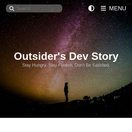
Search
MENU
Outsider's Dev Story
Stay Hungry. Stay Foolish. Don't Be Satisfied.