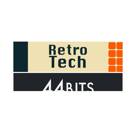
Sponsor Outsider on GitHub Sponsors