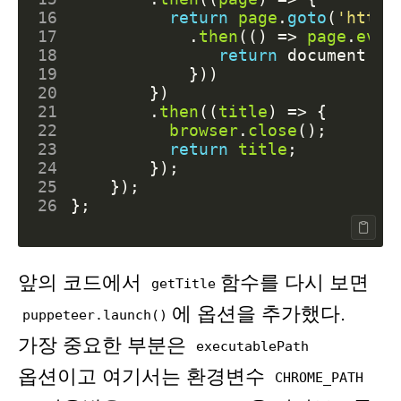
16
return
page
.
goto
(
'https
17
.
then
(()
=>
page
.
eval
18
return
document
.
qu
19
}))
20
})
21
.
then
((
title
)
=>
{
22
browser
.
close
();
23
return
title
;
24
});
25
});
26
};
앞의 코드에서
함수를 다시 보면
getTitle
에 옵션을 추가했다.
puppeteer.launch()
가장 중요한 부분은
executablePath
옵션이고 여기서는 환경변수
CHROME_PATH