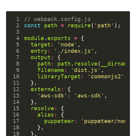
 1
 2
const
path
=
require
(
'path'
);
 3
 4
module
.
exports
=
{
 5
target
:
'node'
,
 6
entry
:
'./index.js'
,
 7
output
:
{
 8
path
:
path
.
resolve
(
__dirname
)
 9
filename
:
'dist.js'
,
10
libraryTarget
:
'commonjs2'
,
11
},
12
externals
:
{
13
'aws-sdk'
:
'aws-sdk'
,
14
},
15
resolve
:
{
16
alias
:
{
17
puppeteer
:
'puppeteer/node6
18
},
19
},