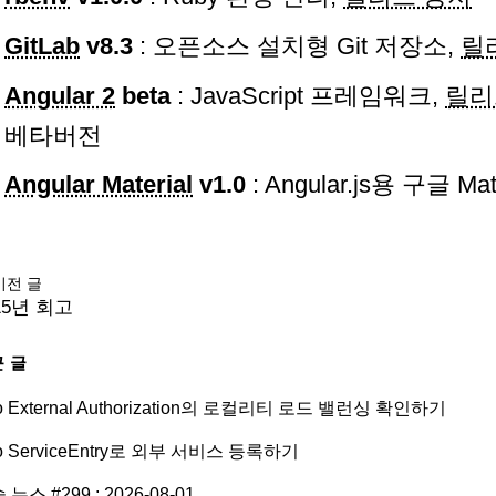
GitLab
v8.3
: 오픈소스 설치형 Git 저장소,
릴
Angular 2
beta
: JavaScript 프레임워크,
릴리
베타버전
Angular Material
v1.0
: Angular.js용 구글 Ma
이전 글
15년 회고
 글
tio External Authorization의 로컬리티 로드 밸런싱 확인하기
tio ServiceEntry로 외부 서비스 등록하기
 뉴스 #299 : 2026-08-01