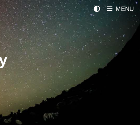
MENU
y