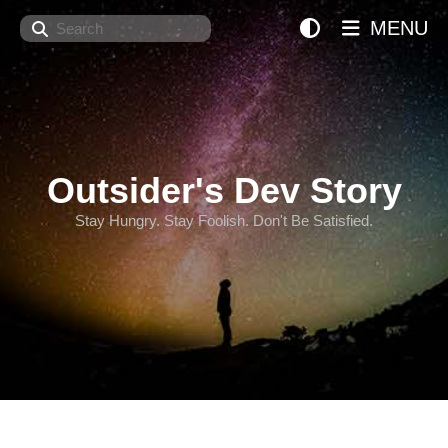
Search
MENU
Outsider's Dev Story
Stay Hungry. Stay Foolish. Don't Be Satisfied.