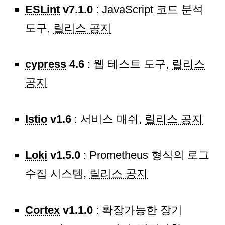
ESLint
v7.1.0
: JavaScript 코드 분석
도구,
릴리스 공지
cypress
4.6
: 웹 테스트 도구,
릴리스
공지
Istio
v1.6
: 서비스 매쉬,
릴리스 공지
Loki
v1.5.0
: Prometheus 형식의 로그
수집 시스템,
릴리스 공지
Cortex
v1.1.0
: 확장가능한 장기