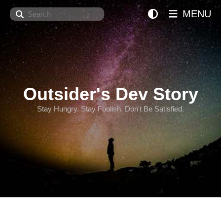
Search
MENU
Outsider's Dev Story
Stay Hungry. Stay Foolish. Don't Be Satisfied.