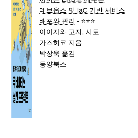
데브옵스 및 IaC 기반 서비스
배포와 관리
- ⭐⭐⭐
아이자와 고지, 사토
가즈히코 지음
박상욱 옮김
동양북스