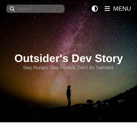
Search
MENU
Outsider's Dev Story
Stay Hungry. Stay Foolish. Don't Be Satisfied.