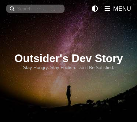
Search
MENU
Outsider's Dev Story
Stay Hungry. Stay Foolish. Don't Be Satisfied.