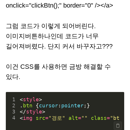
onclick="clickBtn();" border="0" /></a>
그럼 코드가 이렇게 되어버린다.
이미지버튼하나인데 코드가 너무
길어져버렸다. 단지 커서 바꾸자고???
이건 CSS를 사용하면 금방 해결할 수
있다.
1
<
style
>
2
.
btn
{
cursor
:
pointer
;}
3
</
style
>
4
<
img
src
=
"경로"
alt
=
""
class
=
"btn"